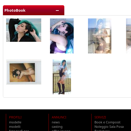
PhotoBook
PROFILI
ANNUNCI
SERVIZI
modelle
news
Book e Composit
modelli
casting
Noleggio Sala Posa
fotografi pro
offro lavoro
Backstage