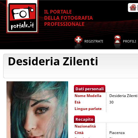
IL PORTALE
DELLA FOTOGRAFIA
PROFESSIONALE
REGISTRATI
PROFILI
Desideria Zilenti
Dati personali
Nome
Modella
Desideria Zilenti
Età
30
Lingue parlate
Recapito
Nazionalità
Città
Piacenza