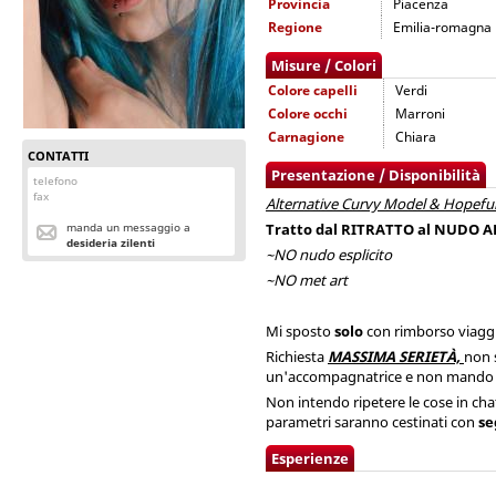
Provincia
Piacenza
Regione
Emilia-romagna
Misure / Colori
Colore capelli
Verdi
Colore occhi
Marroni
Carnagione
Chiara
CONTATTI
Presentazione / Disponibilità
telefono
fax
Alternative Curvy Model & Hopeful 
manda un messaggio a
Tratto dal RITRATTO al NUDO AR
desideria zilenti
~NO nudo esplicito
~NO met art
Mi sposto
solo
con rimborso viaggio
Richiesta
MASSIMA SERIETÀ,
non 
un'accompagnatrice e non mando fot
Non intendo ripetere le cose in cha
parametri saranno cestinati con
se
Esperienze