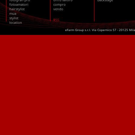
fotoamatori
compro
hairstylist
vendo
mua
stylist
RSS
location
eFarm Group s.r.l. Via Copernico 57 - 20125 Mil