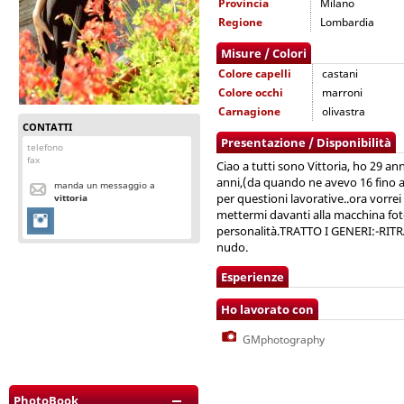
Provincia
Milano
Regione
Lombardia
Misure / Colori
Colore capelli
castani
Colore occhi
marroni
Carnagione
olivastra
CONTATTI
Presentazione / Disponibilità
telefono
fax
Ciao a tutti sono Vittoria, ho 29 a
anni,(da quando ne avevo 16 fino a
manda un messaggio a
per questioni lavorative..ora vorre
vittoria
mettermi davanti alla macchina fotog
personalità.TRATTO I GENERI:-
nudo.
Esperienze
Ho lavorato con
GMphotography
PhotoBook