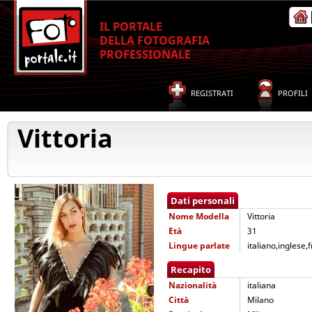
IL PORTALE
DELLA FOTOGRAFIA
PROFESSIONALE
REGISTRATI
PROFILI
Vittoria
Dati personali
Nome
Modella
Vittoria
Età
31
Lingue parlate
italiano,inglese,
Recapito
Nazionalità
italiana
Città
Milano