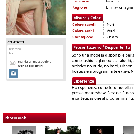
Provincia
Ravenna
Regione
Emilia-romagna
Misure / Colori
Colore capelli
Neri
Colore occhi
Verdi
Carnagione
Chiara
CONTATTI
Presentazione / Disponibilità
telefono
fax
Sono una modella disponibile per s
come fashion, glamour, cataloghi, 
manda un messaggio a
artistico no nudo, no hard. Disponi
wanda fiorentini
hostess e a programmi televisivi. 
Esperienze
Ho esperienza come fotomodella in
presso motorshow, fiera del fitness,
e partecipazione al programma "u
PhotoBook