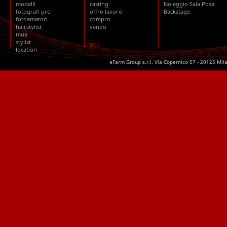
modelli
casting
Noleggio Sala Posa
fotografi pro
offro lavoro
Backstage
fotoamatori
compro
hairstylist
vendo
mua
stylist
RSS
location
eFarm Group s.r.l. Via Copernico 57 - 20125 Mil