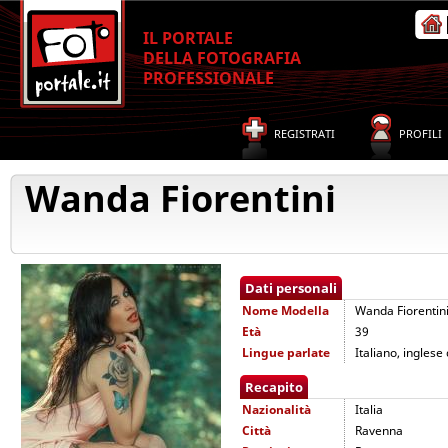
IL PORTALE
DELLA FOTOGRAFIA
PROFESSIONALE
REGISTRATI
PROFILI
Wanda Fiorentini
Dati personali
Nome
Modella
Wanda Fiorentin
Età
39
Lingue parlate
Italiano, inglese
Recapito
Nazionalità
Italia
Città
Ravenna