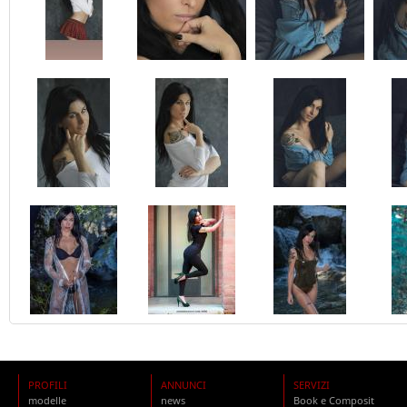
PROFILI
ANNUNCI
SERVIZI
modelle
news
Book e Composit