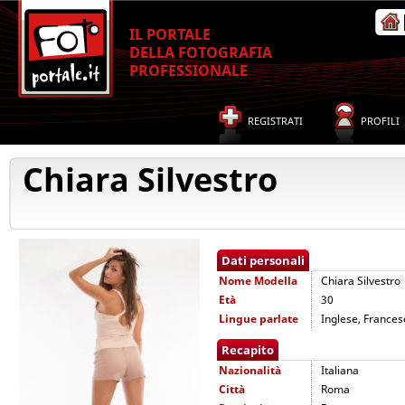
IL PORTALE
DELLA FOTOGRAFIA
PROFESSIONALE
REGISTRATI
PROFILI
Chiara Silvestro
Dati personali
Nome
Modella
Chiara Silvestro
Età
30
Lingue parlate
Inglese, Frances
Recapito
Nazionalità
Italiana
Città
Roma