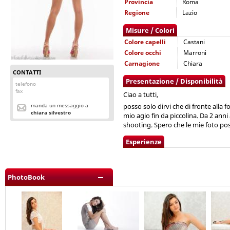
Provincia
Roma
Regione
Lazio
Misure / Colori
Colore capelli
Castani
Colore occhi
Marroni
Carnagione
Chiara
CONTATTI
Presentazione / Disponibilità
telefono
fax
Ciao a tutti,
manda un messaggio a
posso solo dirvi che di fronte alla
chiara silvestro
mio agio fin da piccolina. Da 2 anni
shooting. Spero che le mie foto po
Esperienze
PhotoBook