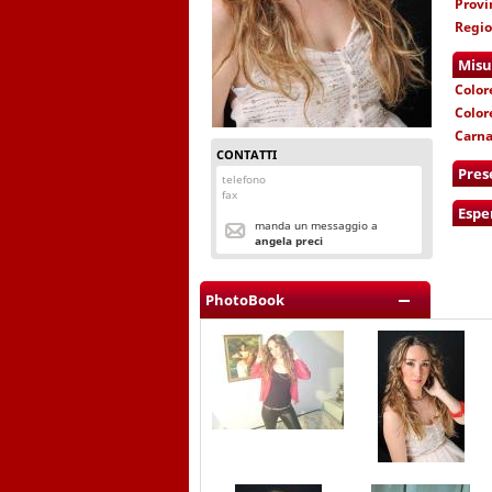
Provi
Regi
Misu
Color
Color
Carn
CONTATTI
Pres
telefono
fax
Espe
manda un messaggio a
angela preci
PhotoBook