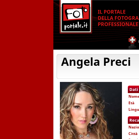
IL PORTALE
DELLA FOTOGRA
PROFESSIONALE
Angela Preci
Dati
Nom
Età
Lingu
Reca
Nazio
Città