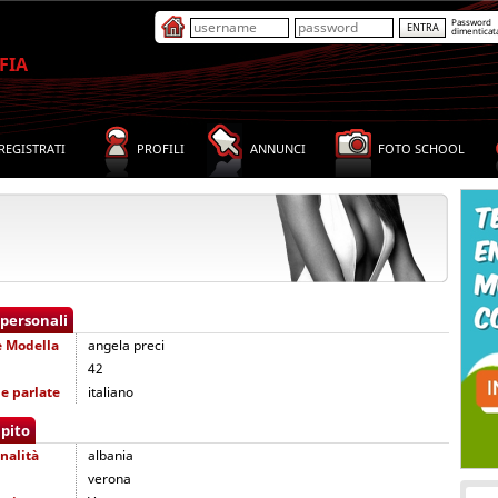
Password
dimenticat
FIA
REGISTRATI
PROFILI
ANNUNCI
FOTO SCHOOL
 personali
e
Modella
angela preci
42
e parlate
italiano
pito
nalità
albania
verona