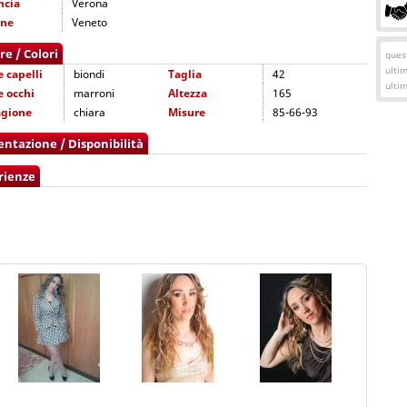
ncia
Verona
one
Veneto
re / Colori
quest
ulti
e capelli
biondi
Taglia
42
ulti
e occhi
marroni
Altezza
165
agione
chiara
Misure
85-66-93
entazione / Disponibilità
rienze