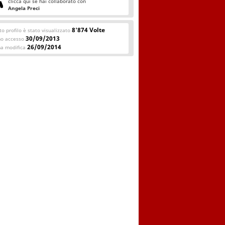
clicca qui se hai collaborato con
Angela Preci
8'874 Volte
o profilo è stato visualizzato
30/09/2013
mo accesso
26/09/2014
ma modifica