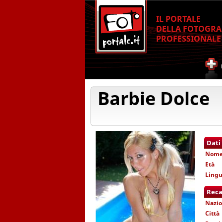
IL PORTALE
DELLA FOTOGRA
PROFESSIONALE
Barbie Dolce
Dati
Nom
Età
Lingu
Reca
Nazio
Città