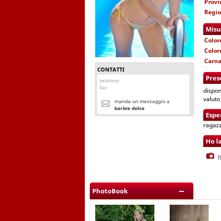
Provi
Regi
Misu
Color
Color
Carn
CONTATTI
Pres
telefono
fax
dispon
valuto 
manda un messaggio a
barbie dolce
Espe
ragaz
Ho l
R
PhotoBook