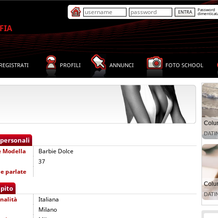
Password
dimenticat
FIA
REGISTRATI
PROFILI
ANNUNCI
FOTO SCHOOL
 personali
e
Modella
Barbie Dolce
37
e parlate
pito
nalità
Italiana
Milano