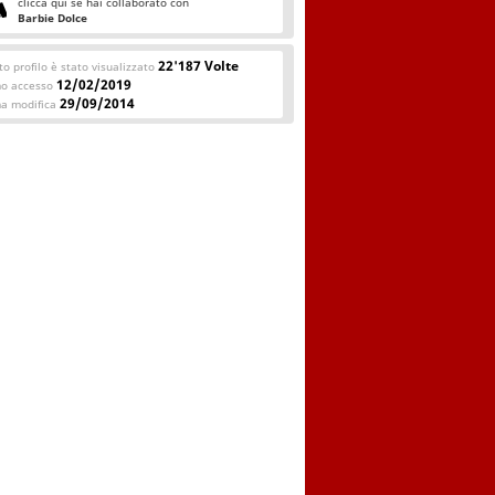
clicca qui se hai collaborato con
Barbie Dolce
22'187 Volte
o profilo è stato visualizzato
12/02/2019
mo accesso
29/09/2014
ma modifica