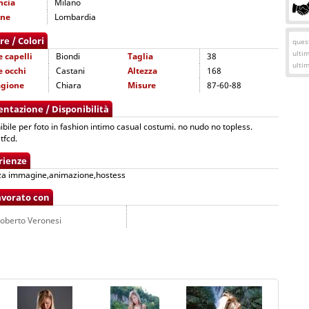
ncia
Milano
one
Lombardia
re / Colori
quest
ulti
e capelli
Biondi
Taglia
38
ulti
e occhi
Castani
Altezza
168
agione
Chiara
Misure
87-60-88
entazione / Disponibilità
ibile per foto in fashion intimo casual costumi. no nudo no topless.
tfcd.
rienze
za immagine,animazione,hostess
avorato con
oberto Veronesi