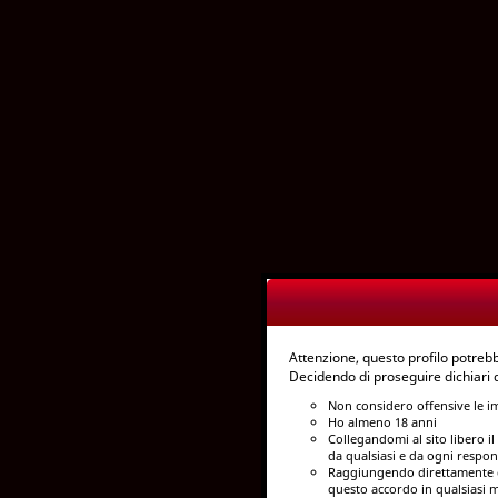
Attenzione, questo profilo potre
Decidendo di proseguire dichiari
Non considero offensive le i
Ho almeno 18 anni
Collegandomi al sito libero il 
da qualsiasi e da ogni respon
Raggiungendo direttamente q
questo accordo in qualsiasi m