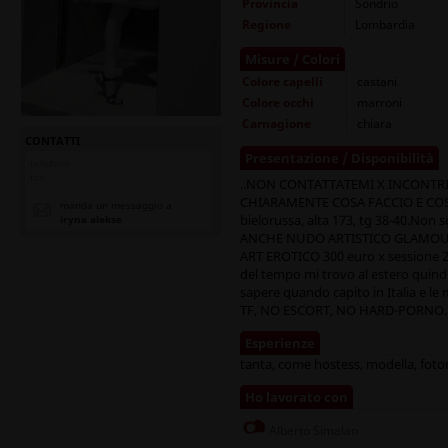
Provincia
Sondrio
Regione
Lombardia
Misure / Colori
Colore capelli
castani
Colore occhi
marroni
Carnagione
chiara
CONTATTI
Presentazione / Disponibilità
telefono
fax
..NON CONTATTATEMI X INCONTRI 
CHIARAMENTE COSA FACCIO E CO
manda un messaggio a
bielorussa, alta 173, tg 38-40.Non
iryna alekse
ANCHE NUDO ARTISTICO GLAMOUR 2
ART EROTICO 300 euro x sessione 2-
del tempo mi trovo al estero quind
sapere quando capito in Italia e le
TF, NO ESCORT, NO HARD-PORNO
Esperienze
tanta, come hostess, modella, foto
Ho lavorato con
Alberto Simalan