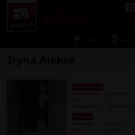
IL PORTALE
DELLA FOTOGRAFIA
PROFESSIONALE
REGISTRATI
PROFILI
Iryna Alekse
Dati personali
Nome
Modella
Iryna Alekse
Età
30
Lingue parlate
inglese, italiano
Recapito
Nazionalità
bielorussa
Città
bormio