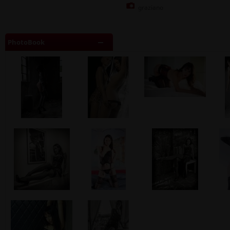
graziano
PhotoBook