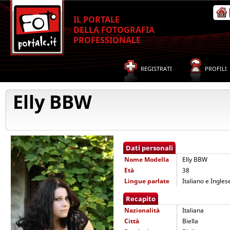
IL PORTALE
DELLA FOTOGRAFIA
PROFESSIONALE
REGISTRATI
PROFILI
Elly BBW
Dati personali
Nome
Modella
Elly BBW
Età
38
Lingue parlate
Italiano e Ingles
Recapito
Nazionalità
Italiana
Città
Biella