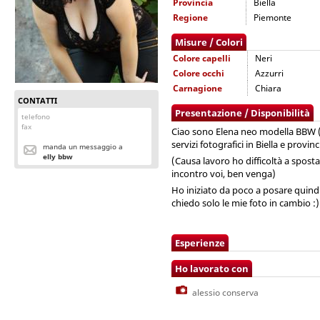
Provincia
Biella
Regione
Piemonte
Misure / Colori
Colore capelli
Neri
Colore occhi
Azzurri
Carnagione
Chiara
CONTATTI
Presentazione / Disponibilità
telefono
fax
Ciao sono Elena neo modella BBW (t
servizi fotografici in Biella e provinc
manda un messaggio a
elly bbw
(Causa lavoro ho difficoltà a sposta
incontro voi, ben venga)
Ho iniziato da poco a posare quind
chiedo solo le mie foto in cambio :)
Esperienze
Ho lavorato con
alessio conserva