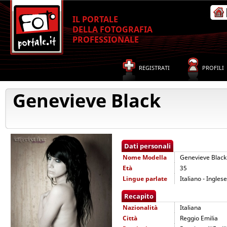
IL PORTALE
DELLA FOTOGRAFIA
PROFESSIONALE
REGISTRATI
PROFILI
Genevieve Black
Dati personali
Nome
Modella
Genevieve Black
Età
35
Lingue parlate
Italiano - Inglese
Recapito
Nazionalità
Italiana
Città
Reggio Emilia