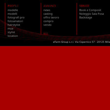
PROFILI
ANNUNCI
SERVIZI
modelle
news
Book e Composit
modelli
casting
Noleggio Sala Posa
fotografi pro
offro lavoro
Backstage
fotoamatori
compro
hairstylist
vendo
mua
stylist
RSS
location
eFarm Group s.r.l. Via Copernico 57 - 20125 Mil