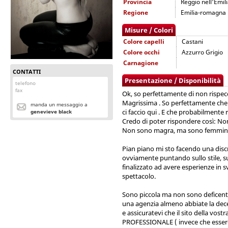
Provincia
Reggio nell'Emil
Regione
Emilia-romagna
Misure / Colori
Colore capelli
Castani
Colore occhi
Azzurro Grigio
Carnagione
CONTATTI
Presentazione / Disponibilità
telefono
fax
Ok, so perfettamente di non rispecc
Magrissima . So perfettamente che 
manda un messaggio a
ci faccio qui . E che probabilmente
genevieve black
Credo di poter rispondere così: No
Non sono magra, ma sono femminil
Pian piano mi sto facendo una dis
ovviamente puntando sullo stile, sull
finalizzato ad avere esperienze in sv
spettacolo.
Sono piccola ma non sono deficente
una agenzia almeno abbiate la decen
e assicuratevi che il sito della vos
PROFESSIONALE ( invece che essere