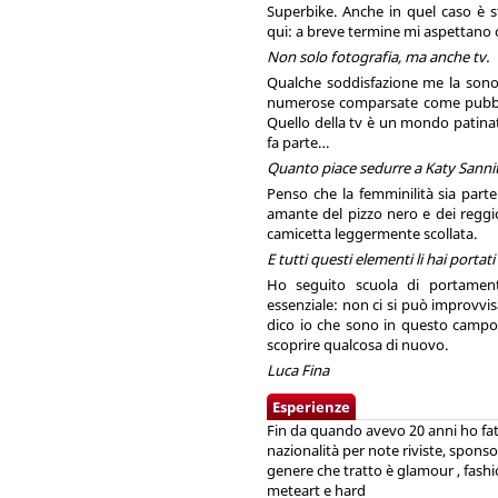
Superbike. Anche in quel caso è 
qui: a breve termine mi aspettano 
Non solo fotografia, ma anche tv.
Qualche soddisfazione me la sono
numerose comparsate come pubblic
Quello della tv è un mondo patinat
fa parte…
Quanto piace sedurre a Katy Sanni
Penso che la femminilità sia parte
amante del pizzo nero e dei reggi
camicetta leggermente scollata.
E tutti questi elementi li hai portat
Ho seguito scuola di portament
essenziale: non ci si può improvvi
dico io che sono in questo campo
scoprire qualcosa di nuovo.
Luca Fina
Esperienze
Fin da quando avevo 20 anni ho fatto
nazionalità per note riviste, sponsor
genere che tratto è glamour , fashi
meteart e hard