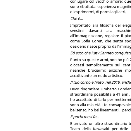
coniugare col vecchio amore: quel
sono ributtata: esperienza magnifi
di esprimermi, di pormi agli altri.
Che è…
Improntato alla filosofia dell’e
svestirsi davanti alla macchi
all’immaginazione, regalare il pi
come Sofia Loren, che senza spog
desiderio nasce proprio dall’imma
Ed ecco che Katy Sannito conquista 
Punto su queste armi, non ho più 20 
giocassi semplicemente sui centi
neanche bruciarmi: anziché mo
accattivante un nudo artistico.
Il tuo corpo è finito, nel 2018, anc
Devo ringraziare Umberto Condemi
straordinaria possibilità a 41 ann
ho accettato di farlo per metterm
sono alla mia età. Ho consapevolez
bel senso, ho bei lineamenti… perch
E pochi mesi fa…
È arrivato un altro straordinario
Team della Kawasaki per delle 