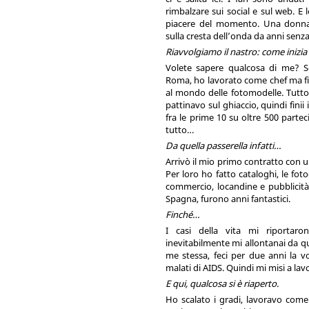
rimbalzare sui social e sul web. E 
piacere del momento. Una donna 
sulla cresta dell’onda da anni senz
Riavvolgiamo il nastro: come inizia
Volete sapere qualcosa di me? S
Roma, ho lavorato come chef ma fin
al mondo delle fotomodelle. Tutto
pattinavo sul ghiaccio, quindi finii
fra le prime 10 su oltre 500 partecip
tutto…
Da quella passerella infatti…
Arrivò il mio primo contratto con 
Per loro ho fatto cataloghi, le foto
commercio, locandine e pubblicità.
Spagna, furono anni fantastici.
Finché…
I casi della vita mi riportaron
inevitabilmente mi allontanai da 
me stessa, feci per due anni la 
malati di AIDS. Quindi mi misi a la
E qui, qualcosa si è riaperto.
Ho scalato i gradi, lavoravo come