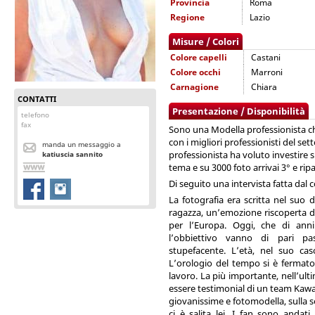
Provincia
Roma
Regione
Lazio
Misure / Colori
Colore capelli
Castani
Colore occhi
Marroni
Carnagione
Chiara
CONTATTI
Presentazione / Disponibilità
telefono
fax
Sono una Modella professionista ch
con i migliori professionisti del se
manda un messaggio a
professionista ha voluto investir
katiuscia sannito
tema e su 3000 foto arrivai 3° e rip
Di seguito una intervista fatta dal c
La fotografia era scritta nel suo 
ragazza, un’emozione riscoperta do
per l’Europa. Oggi, che di anni
l’obbiettivo vanno di pari pa
stupefacente. L’età, nel suo ca
L’orologio del tempo si è fermato,
lavoro. La più importante, nell’ult
essere testimonial di un team Kawasa
giovanissime e fotomodella, sulla s
ci è salita lei. I fan sono andati