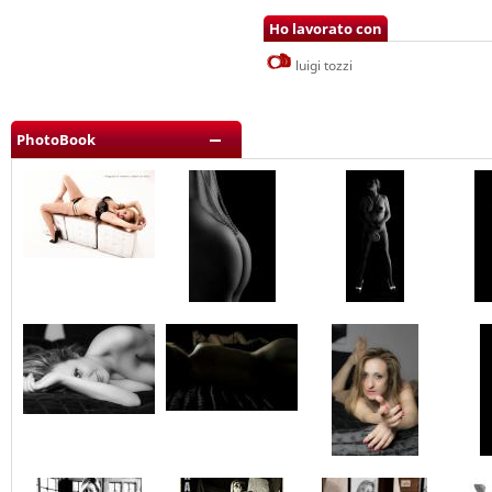
Ho lavorato con
luigi tozzi
PhotoBook