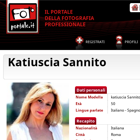
IL PORTALE
DELLA FOTOGRAFIA
PROFESSIONALE
REGISTRATI
PROFILI
Katiuscia Sannito
Dati personali
Nome
Modella
katiuscia Sannit
Età
50
Lingue parlate
Italiano - Spagn
Recapito
Nazionalità
Italiana
Città
Roma