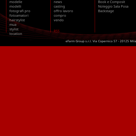
modelle
news
Book e Composit
modelli
casting
Noleggio Sala Posa
fotografi pro
offro lavoro
Backstage
fotoamatori
compro
hairstylist
vendo
mua
stylist
RSS
location
eFarm Group s.r.l. Via Copernico 57 - 20125 Mil