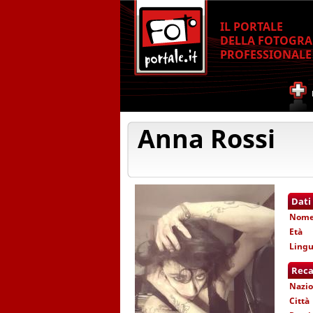
IL PORTALE
DELLA FOTOGRA
PROFESSIONALE
Anna Rossi
Dati
Nom
Età
Lingu
Reca
Nazio
Città