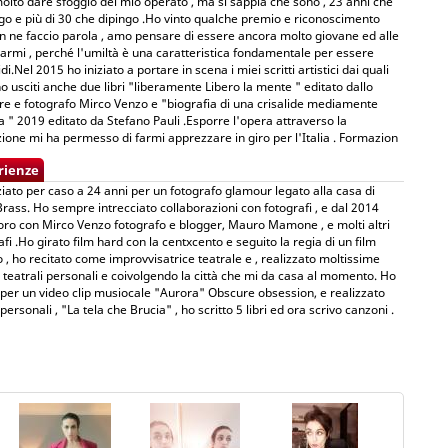
lto dare sfoggio del mio operato , ma si sappia che sono , 23 anni che
o e più di 30 che dipingo .Ho vinto qualche premio e riconoscimento
 ne faccio parola , amo pensare di essere ancora molto giovane ed alle
armi , perché l'umiltà è una caratteristica fondamentale per essere
di.Nel 2015 ho iniziato a portare in scena i miei scritti artistici dai quali
o usciti anche due libri "liberamente Libero la mente " editato dallo
ore e fotografo Mirco Venzo e "biografia di una crisalide mediamente
ca " 2019 editato da Stefano Pauli .Esporre l'opera attraverso la
zione mi ha permesso di farmi apprezzare in giro per l'Italia . Formazion
rienze
ziato per caso a 24 anni per un fotografo glamour legato alla casa di
Brass. Ho sempre intrecciato collaborazioni con fotografi , e dal 2014
oro con Mirco Venzo fotografo e blogger, Mauro Mamone , e molti altri
afi .Ho girato film hard con la centxcento e seguito la regia di un film
o , ho recitato come improvvisatrice teatrale e , realizzato moltissime
teatrali personali e coivolgendo la città che mi da casa al momento. Ho
 per un video clip musiocale "Aurora" Obscure obsession, e realizzato
personali , "La tela che Brucia" , ho scritto 5 libri ed ora scrivo canzoni .