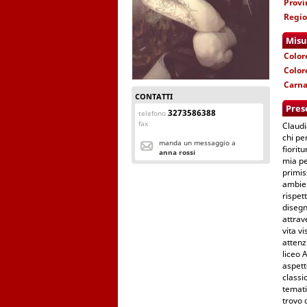
Provi
Regi
Misu
Color
Color
Carn
CONTATTI
Pres
3273586388
telefono
fax
Claudi
chi pe
manda un messaggio a
fiorit
anna rossi
mia pe
primis
ambien
rispet
disegn
attrav
vita v
attenz
liceo 
aspett
classi
temati
trovo 