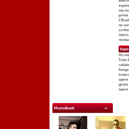
amo mo
espong
ma non
prime 
CRisali
ne son
scritt
isteri
recita
Espe
Ho ini
Tinto 
collab
fotogr
erotic
opere 
girato
opere 
PhotoBook