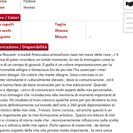
ncia
Padova
one
Veneto
re / Colori
quest
ulti
e capelli
Taglia
ulti
e occhi
Altezza
agione
Misure
--
entazione / Disponibilità
a Rossetti -crisalidi Artescalza-artistaSono nata nel mese delle rose , c'è
nsa di poter ricordare un simile momento .Io me lo immagino come la
ura di un campo di girasoli .Il giallo è un colore importantissimo per la
rsonalità allegra e fantasiosa.Sin da piccola l'ho usato per i miei
simi disegni .Un colore che mette allegria .Sono cresciuta in un
te stimolante e culturalmente elevato , dove la comunicazione , ed il
to hanno fatto da base essenziale per la mia educazione .Quando
o e dipingo , cerco di comunicare molti aspetti della mia personalità ,
erso immagini che riconducono alla memoria di momenti importanti di
issuta .Ho studiato al liceo classico qualche anno per poi dirottare la mia
ione definitivamente sul mondo dell'arte a 360 gradi diplomandomi al
Artistico della mia città , Treviso .Sono curiosa , ed anche questo è un
o importante per la mia formazione artistica . Spazio tra letture di miti
ci e cronaca di storia reale che , necessariamente influiscono sulla scelta
ca e stilistica delle mie opere .Parlo spesso di maternità , da donna
questo aspetto della mia vita privata molto importante , la vera unica