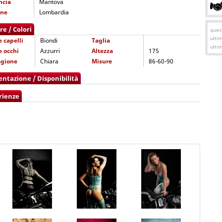
ncia
Mantova
one
Lombardia
re / Colori
quest
ulti
e capelli
Biondi
Taglia
ulti
e occhi
Azzurri
Altezza
175
agione
Chiara
Misure
86-60-90
entazione / Disponibilità
rienze