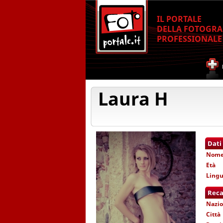
IL PORTALE
DELLA FOTOGRA
PROFESSIONALE
Laura H
Dati
Nom
Età
Lingu
Reca
Nazio
Città