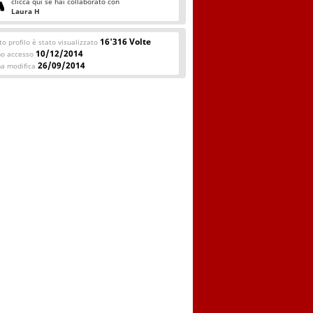
clicca qui se hai collaborato con
Laura H
16'316 Volte
o profilo è stato visualizzato
10/12/2014
mo accesso
26/09/2014
ma modifica