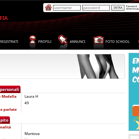
Password
dimenticat
FIA
REGISTRATI
PROFILI
ANNUNCI
FOTO SCHOOL
 personali
e
Modella
Laura H
49
e parlate
pito
nalità
Mantova