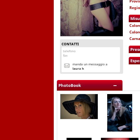
Provi
Regi
Misu
Color
Color
Carn
CONTATTI
Pres
telefono
fax
Espe
manda un messaggio a
laura h
PhotoBook