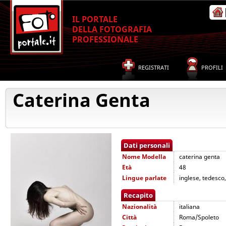
IL PORTALE
DELLA FOTOGRAFIA
PROFESSIONALE
REGISTRATI
PROFILI
Caterina Genta
Dati personali
Nome
Modella
caterina genta
Età
48
Lingue parlate
inglese, tedesco
Recapito
Nazionalità
italiana
Città
Roma/Spoleto