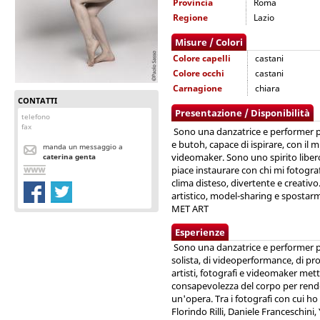
Provincia
Roma
Regione
Lazio
Misure / Colori
Colore capelli
castani
Colore occhi
castani
Carnagione
chiara
CONTATTI
Presentazione / Disponibilità
telefono
fax
Sono una danzatrice e performer pr
e butoh, capace di ispirare, con il
manda un messaggio a
videomaker. Sono uno spirito libero
caterina genta
piace instaurare con chi mi fotogra
clima disteso, divertente e creativ
artistico, model-sharing e sposta
MET ART
Esperienze
Sono una danzatrice e performer pro
solista, di videoperformance, di pro
artisti, fotografi e videomaker met
consapevolezza del corpo per render
un'opera. Tra i fotografi con cui h
Florindo Rilli, Daniele Franceschini,