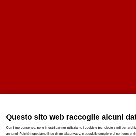
Questo sito web raccoglie alcuni dati
Con il tuo consenso, noi e i nostri partner utilizziamo i cookie e tecnologie simili per arc
annunci. Poiché rispettiamo il tuo diritto alla privacy, è possibile scegliere di non consen