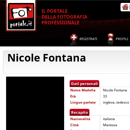
IL PORTALE
DELLA FOTOGRAFIA
PROFESSIONALE
REGISTRATI
PROFILI
Nicole Fontana
Dati personali
Nome
Modella
Nicole Fontana
Età
33
Lingue parlate
inglese, tedesco
Recapito
Nazionalità
italiana
Città
Mantova