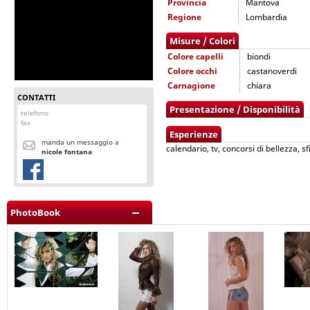
Provincia
Mantova
Regione
Lombardia
Misure / Colori
Colore capelli
biondi
Colore occhi
castanoverdi
Carnagione
chiara
CONTATTI
Presentazione / Disponibilità
telefono
fax
Esperienze
manda un messaggio a
calendario, tv, concorsi di bellezza, sfi
nicole fontana
PhotoBook