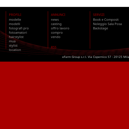
PROFILI
ANNUNCI
SERVIZI
modelle
news
Book e Composit
modelli
casting
Noleggio Sala Posa
fotografi pro
offro lavoro
Backstage
fotoamatori
compro
hairstylist
vendo
mua
stylist
RSS
location
eFarm Group s.r.l. Via Copernico 57 - 20125 Mil