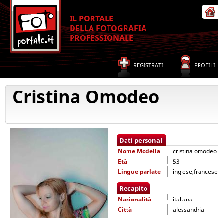
IL PORTALE
DELLA FOTOGRAFIA
PROFESSIONALE
REGISTRATI
PROFILI
Cristina Omodeo
Dati personali
Nome
Modella
cristina omodeo
Età
53
Lingue parlate
inglese,francese,
Recapito
Nazionalità
italiana
Città
alessandria