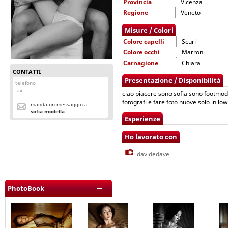
Provincia
Vicenza
Regione
Veneto
Misure / Colori
Colore capelli
Scuri
Colore occhi
Marroni
Carnagione
Chiara
CONTATTI
Presentazione / Disponibilità
telefono
fax
ciao piacere sono sofia sono footmod
fotografi e fare foto nuove solo in lo
manda un messaggio a
sofia modella
Esperienze
Ho lavorato con
davidedave
PhotoBook