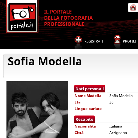
IL PORTALE
DELLA FOTOGRAFIA
PROFESSIONALE
REGISTRATI
PROFILI
Sofia Modella
Dati personali
Nome
Modella
Sofia Modella
Età
36
Lingue parlate
Recapito
Nazionalità
Italiana
Città
Arzignano