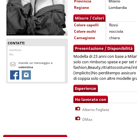
Provincia
Milano
Regione
Lombardia
Misure / Colori
Colore capelli
Rossi
Colore occhi
nocciola
Carnagione
chiara
CONTATTI
Presentazione / Disponibilità
telefono
fax
Modella di 23 anni con base a Milano
solo con rimborso spese e per set re
manda un messaggio a
fashion,Beauty,ritrattocostume/int
valentina
(implicito)No perditempo assicuro e
di coppia solo con altre modelle gra
Esperienze
Ho lavorato con
Alberto Fogliata
DMax