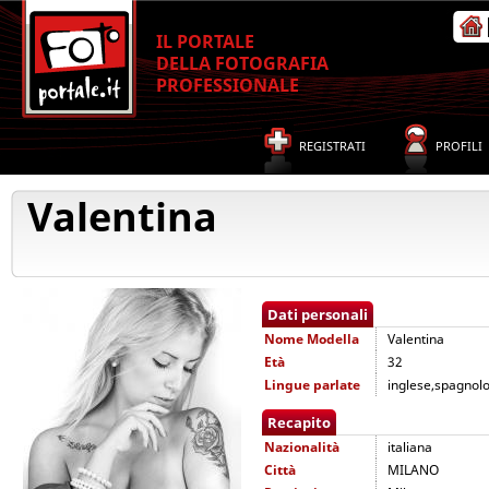
IL PORTALE
DELLA FOTOGRAFIA
PROFESSIONALE
REGISTRATI
PROFILI
Valentina
Dati personali
Nome
Modella
Valentina
Età
32
Lingue parlate
inglese,spagnol
Recapito
Nazionalità
italiana
Città
MILANO