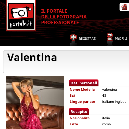
IL PORTALE
DELLA FOTOGRAFIA
PROFESSIONALE
REGISTRATI
PROFILI
Valentina
Dati personali
Nome
Modella
valentina
Età
48
Lingue parlate
italiano inglese
Recapito
Nazionalità
italia
Città
roma