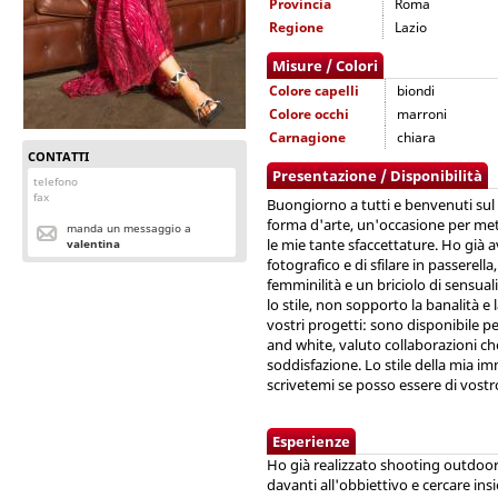
Provincia
Roma
Regione
Lazio
Misure / Colori
Colore capelli
biondi
Colore occhi
marroni
Carnagione
chiara
CONTATTI
Presentazione / Disponibilità
telefono
fax
Buongiorno a tutti e benvenuti sul 
forma d'arte, un'occasione per me
manda un messaggio a
le mie tante sfaccettature. Ho già 
valentina
fotografico e di sfilare in passerel
femminilità e un briciolo di sensual
lo stile, non sopporto la banalità e 
vostri progetti: sono disponibile p
and white, valuto collaborazioni c
soddisfazione. Lo stile della mia i
scrivetemi se posso essere di vostr
Esperienze
Ho già realizzato shooting outdoor
davanti all'obbiettivo e cercare insi