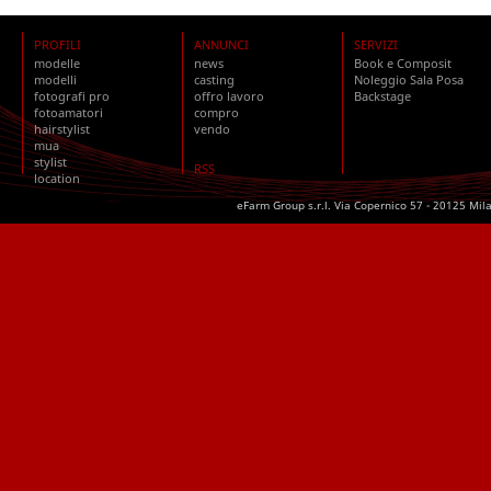
PROFILI
ANNUNCI
SERVIZI
modelle
news
Book e Composit
modelli
casting
Noleggio Sala Posa
fotografi pro
offro lavoro
Backstage
fotoamatori
compro
hairstylist
vendo
mua
stylist
RSS
location
eFarm Group s.r.l. Via Copernico 57 - 20125 Mil