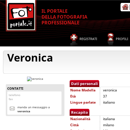
IL PORTALE
DELLA FOTOGRAFIA
PROFESSIONALE
REGISTRATI
PROFILI
Veronica
Dati personali
CONTATTI
Nome
Modella
veronica
telefono
Età
37
fax
Lingue parlate
italiano
manda un messaggio a
veronica
Recapito
Nazionalità
italiana
Città
milano