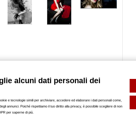
lie alcuni dati personali dei
SERVIZI
FOTO SCHOOL
FP INFO
Book e Composit
help
Noleggio Sala Posa
pubblicità sul nostro
cookie e tecnologie simili per archiviare, accedere ed elaborare i dati personali come,
Backstage
regolamento
gli annunci. Poiché rispettiamo il tuo diritto alla privacy, è possibile scegliere di non
SOCIAL
redazione
GDPR per saperne di più.
partner
Policy
Modifica prefer
s.r.l. Via Copernico 57 - 20125 Milano - Partita IVA 03609030964 -
-