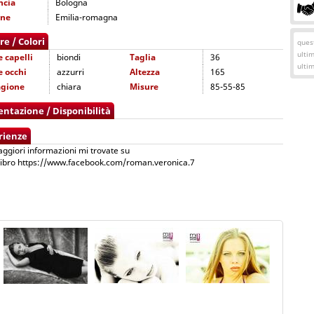
ncia
Bologna
one
Emilia-romagna
re / Colori
quest
ulti
e capelli
biondi
Taglia
36
ulti
e occhi
azzurri
Altezza
165
agione
chiara
Misure
85-55-85
entazione / Disponibilità
rienze
ggiori informazioni mi trovate su
libro https://www.facebook.com/roman.veronica.7