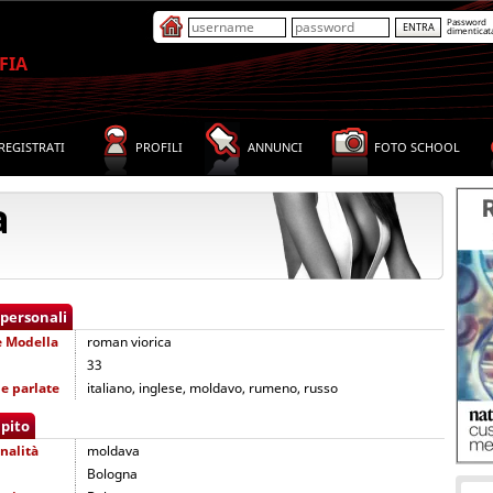
Password
dimenticat
FIA
REGISTRATI
PROFILI
ANNUNCI
FOTO SCHOOL
a
 personali
e
Modella
roman viorica
33
e parlate
italiano, inglese, moldavo, rumeno, russo
pito
nalità
moldava
Bologna