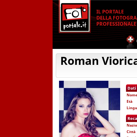
IL PORTALE
DELLA FOTOGRA
PROFESSIONALE
Roman Vioric
Dati
Nom
Età
Lingu
Reca
Nazio
Città