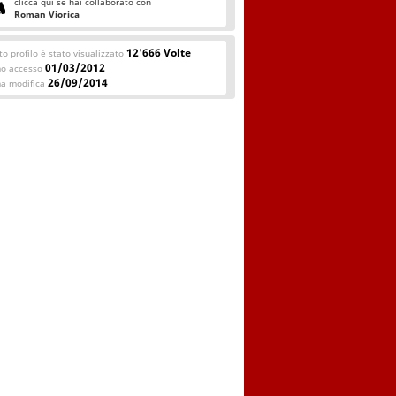
clicca qui se hai collaborato con
Roman Viorica
12'666 Volte
o profilo è stato visualizzato
01/03/2012
mo accesso
26/09/2014
ma modifica