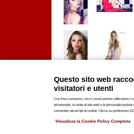
Questo sito web raccog
visitatori e utenti
PROFILI
ANNUNCI
modelle
news
modelli
casting
Con il tuo consenso, noi e i nostri partner utilizziamo i 
fotografi pro
offro lavoro
ad esempio, la visita al sito web o la personalizzazione de
fotoamatori
compro
consentire alcuni tipi di cookie. Clicca su preferenze 
hairstylist
vendo
mua
Visualizza la Cookie Policy Completa
stylist
RSS
location
eFarm Group 