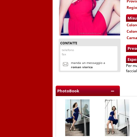
Provi
Regi
Misu
Color
Color
Carn
CONTATTI
Pres
telefono
fax
Espe
manda un messaggio a
Per ma
roman viorica
faccia
PhotoBook