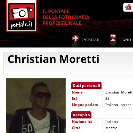
IL PORTALE
DELLA FOTOGRAFIA
PROFESSIONALE
REGISTRATI
PROFILI
Christian Moretti
Dati personali
Nome
Christian Morett
Età
35
Lingue parlate
Italiano, inglese
Recapito
Nazionalità
Italiana
Città
Mestre