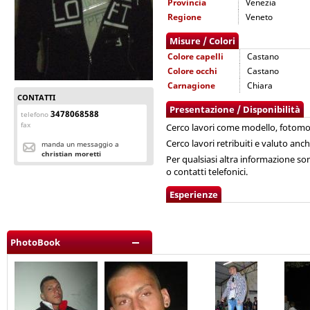
Provincia
Venezia
Regione
Veneto
Misure / Colori
Colore capelli
Castano
Colore occhi
Castano
Carnagione
Chiara
CONTATTI
Presentazione / Disponibilità
3478068588
telefono
fax
Cerco lavori come modello, fotomod
Cerco lavori retribuiti e valuto anch
manda un messaggio a
christian moretti
Per qualsiasi altra informazione so
o contatti telefonici.
Esperienze
PhotoBook