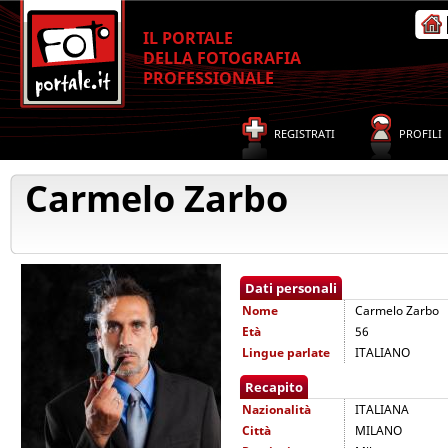
IL PORTALE
DELLA FOTOGRAFIA
PROFESSIONALE
REGISTRATI
PROFILI
Carmelo Zarbo
Dati personali
Nome
Carmelo Zarbo
Età
56
Lingue parlate
ITALIANO
Recapito
Nazionalità
ITALIANA
Città
MILANO