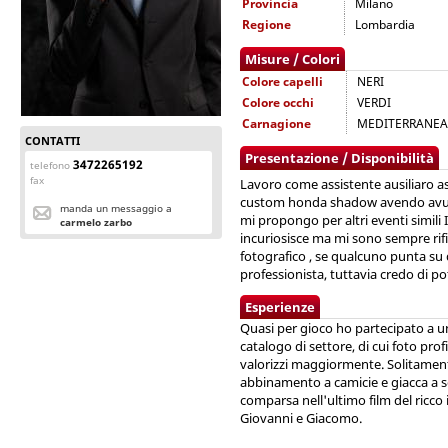
Provincia
Milano
Regione
Lombardia
Misure / Colori
Colore capelli
NERI
Colore occhi
VERDI
Carnagione
MEDITERRANEA
CONTATTI
Presentazione / Disponibilità
3472265192
telefono
fax
Lavoro come assistente ausiliaro ass
custom honda shadow avendo avuto 
manda un messaggio a
mi propongo per altri eventi simil
carmelo zarbo
incuriosisce ma mi sono sempre rif
fotografico , se qualcuno punta su 
professionista, tuttavia credo di po
Esperienze
Quasi per gioco ho partecipato a u
catalogo di settore, di cui foto pro
valorizzi maggiormente. Solitamen
abbinamento a camicie e giacca a s
comparsa nell'ultimo film del ricco
Giovanni e Giacomo.