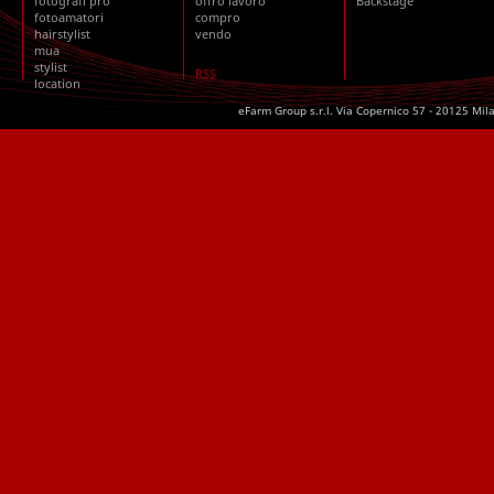
fotografi pro
offro lavoro
Backstage
fotoamatori
compro
hairstylist
vendo
mua
stylist
RSS
location
eFarm Group s.r.l. Via Copernico 57 - 20125 Mil