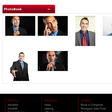
PhotoBook
PROFILI
ANNUNCI
SERVIZI
modelle
news
Book e Composit
modelli
casting
Noleggio Sala Posa