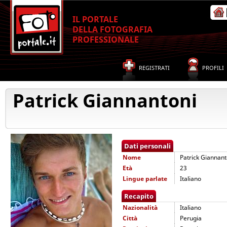
IL PORTALE
DELLA FOTOGRAFIA
PROFESSIONALE
REGISTRATI
PROFILI
Patrick Giannantoni
Dati personali
Nome
Patrick Giannant
Età
23
Lingue parlate
Italiano
Recapito
Nazionalità
Italiano
Città
Perugia