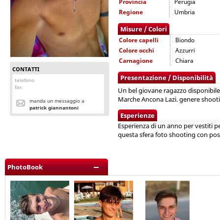
Provincia
Perugia
Regione
Umbria
Misure / Colori
Colore capelli
Biondo
Colore occhi
Azzurri
Carnagione
Chiara
CONTATTI
Presentazione / Disponibilità
telefono
fax
Un bel giovane ragazzo disponibile
Marche Ancona Lazi. genere shootin
manda un messaggio a
patrick giannantoni
Esperienze
Esperienza di un anno per vestiti 
questa sfera foto shooting con poss
PhotoBook