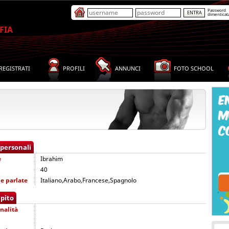
Password
dimenticat
FIA
REGISTRATI
PROFILI
ANNUNCI
FOTO SCHOOL
 personali
e
Ibrahim
40
e parlate
Italiano,Arabo,Francese,Spagnolo
pito
nalità