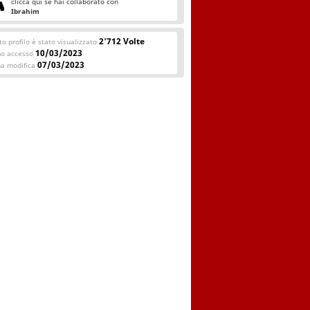
clicca qui se hai collaborato con
Ibrahim
2'712 Volte
o profilo è stato visualizzato
10/03/2023
mo accesso
07/03/2023
ma modifica