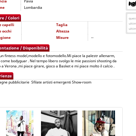
ncia
Pavia
one
Lombardia
re / Colori
quest
ulti
e capelli
Taglia
ulti
e occhi
Altezza
agione
Misure
--
entazione / Disponibilità
n fintess model,modello e fotomodello.Mi piace la palestr allenarm,
 come bodyguar . Nel tempo libero svolgo le mie passioni shooting da
 a Verona ,mi piace girare, gioco a Basket e mi piace molto il calcio .
rienze
ne pubblicitarie Sfilate artisti emergenti Show-room