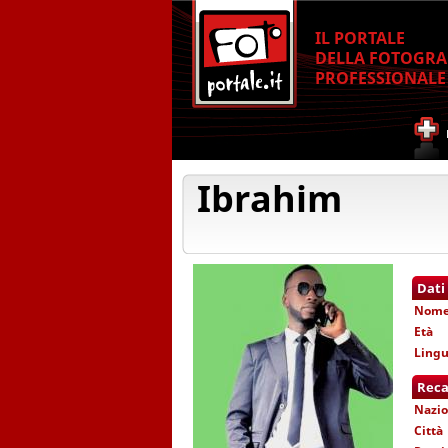
IL PORTALE
DELLA FOTOGRA
PROFESSIONALE
Ibrahim
Dati
Nom
Età
Lingu
Reca
Nazio
Città