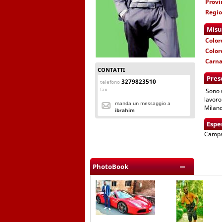
Provi
Regi
Misu
Color
Color
Carn
CONTATTI
Pres
3279823510
telefono
fax
Sono u
lavoro
manda un messaggio a
Milano
ibrahim
Espe
Campag
PhotoBook