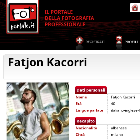
IL PORTALE
DELLA FOTOGRAFIA
PROFESSIONALE
REGISTRATI
PROFILI
Fatjon Kacorri
Dati personali
Nome
Fatjon Kacorri
Età
40
Lingue parlate
italiano-inglese
Recapito
Nazionalità
albanese
Città
milano