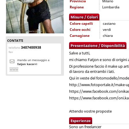
Provincia
Milano
Regione
Lombardia
Misure / Colori
Colore capelli
castano
Colore occhi
verdi
Carnagione
chiara
CONTATTI
Presentazione / Disponibilità
3407400938
telefono
fax
Salve a tutti,
mi chiamo Fatjon e sono di origini 
manda un messaggio a
fatjon kacorri
Di professione faccio il make up art
di lavoro da entrambi i lati.
Qui in veste del fotomodello/modell
http://www.fotoportale.it/make-up
https://www.facebook.com/onikac
https://www.facebook.com/oni.kac
Attendo vostre proposte
Esperienze
Sono un freelancer