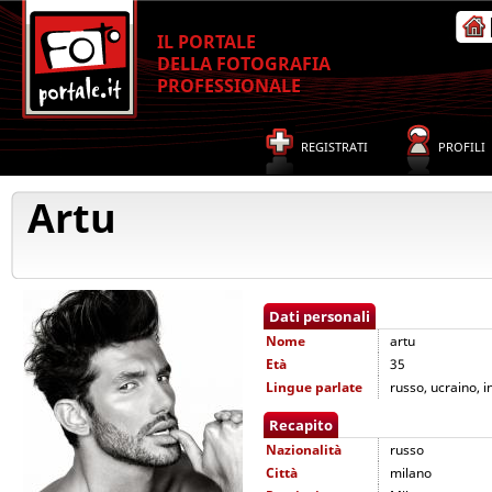
IL PORTALE
DELLA FOTOGRAFIA
PROFESSIONALE
REGISTRATI
PROFILI
Artu
Dati personali
Nome
artu
Età
35
Lingue parlate
russo, ucraino, i
Recapito
Nazionalità
russo
Città
milano