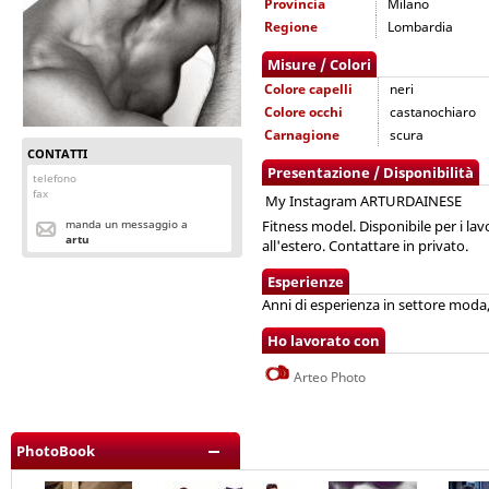
Provincia
Milano
Regione
Lombardia
Misure / Colori
Colore capelli
neri
Colore occhi
castanochiaro
Carnagione
scura
CONTATTI
Presentazione / Disponibilità
telefono
fax
My Instagram ARTURDAINESE
manda un messaggio a
Fitness model. Disponibile per i lavo
artu
all'estero. Contattare in privato.
Esperienze
Anni di esperienza in settore moda, i
Ho lavorato con
Arteo Photo
PhotoBook