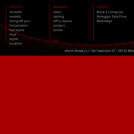
PROFILI
ANNUNCI
SERVIZI
modelle
news
Book e Composit
modelli
casting
Noleggio Sala Posa
fotografi pro
offro lavoro
Backstage
fotoamatori
compro
hairstylist
vendo
mua
stylist
RSS
location
eFarm Group s.r.l. Via Copernico 57 - 20125 Mil