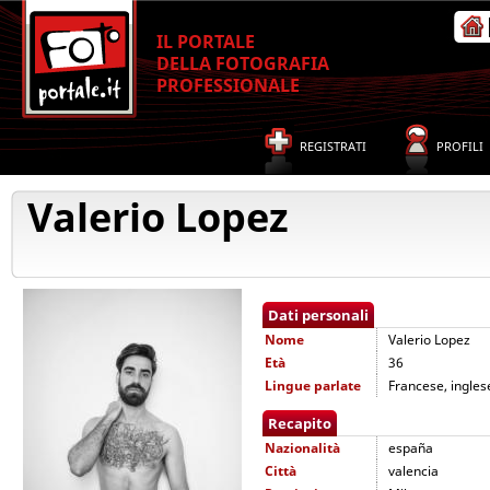
IL PORTALE
DELLA FOTOGRAFIA
PROFESSIONALE
REGISTRATI
PROFILI
Valerio Lopez
Dati personali
Nome
Valerio Lopez
Età
36
Lingue parlate
Francese, inglese
Recapito
Nazionalità
españa
Città
valencia