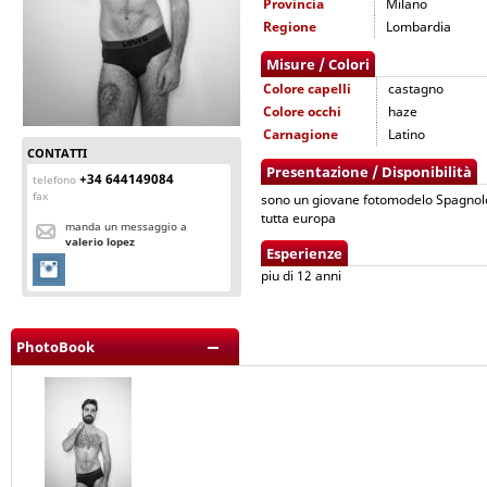
Provincia
Milano
Regione
Lombardia
Misure / Colori
Colore capelli
castagno
Colore occhi
haze
Carnagione
Latino
CONTATTI
Presentazione / Disponibilità
+34 644149084
telefono
fax
sono un giovane fotomodelo Spagnolo
tutta europa
manda un messaggio a
valerio lopez
Esperienze
piu di 12 anni
PhotoBook