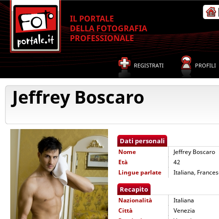
IL PORTALE
DELLA FOTOGRAFIA
PROFESSIONALE
REGISTRATI
PROFILI
Jeffrey Boscaro
Dati personali
Nome
Jeffrey Boscaro
Età
42
Lingue parlate
Italiana, France
Recapito
Nazionalità
Italiana
Città
Venezia