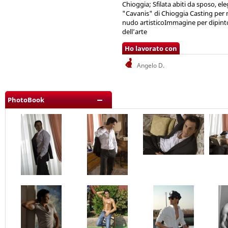
Chioggia; Sfilata abiti da sposo, el
"Cavanis" di Chioggia Casting per me
nudo artisticoImmagine per dipinto s
dell’arte
Ho lavorato con
Angelo D.
PhotoBook