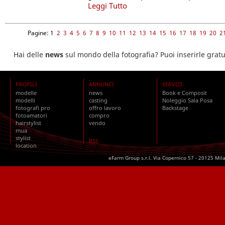
Leggi Tutto
Pagine: 1
2
3
4
5
6
7
8
9
10
11
12
13
14
15
16
17
18
19
20
2
Hai delle
news
sul mondo della fotografia? Puoi inserirle grat
PROFILI
ANNUNCI
SERVIZI
modelle
news
Book e Composit
modelli
casting
Noleggio Sala Posa
fotografi pro
offro lavoro
Backstage
fotoamatori
compro
hairstylist
vendo
mua
stylist
RSS
location
eFarm Group s.r.l. Via Copernico 57 - 20125 Mil