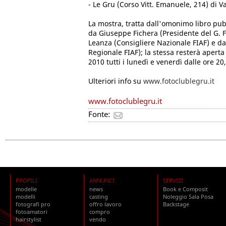
- Le Gru (Corso Vitt. Emanuele, 214) di V
La mostra, tratta dall'omonimo libro pub
da Giuseppe Fichera (Presidente del G. F
Leanza (Consigliere Nazionale FIAF) e d
Regionale FIAF); la stessa resterà aperta
2010 tutti i lunedì e venerdì dalle ore 20,
Ulteriori info su
www.fotoclublegru.it
www.fotoclublegru.it
Fonte:
PROFILI
ANNUNCI
SERVIZI
modelle
news
Book e Composit
modelli
casting
Noleggio Sala Posa
fotografi pro
offro lavoro
Backstage
fotoamatori
compro
hairstylist
vendo