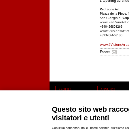
L'Opening avrà luog
Red Zone Art
Piazza della Pieve, 
San Giorgio di Valpo
www.RedZoneArt.
+390456801269
www.9VisionsArt.
+393206668130
www.9VisionsArt
Fonte:
PROFILI
ANNUNCI
modelle
news
modelli
casting
fotografi pro
offro lavoro
fotoamatori
compro
Questo sito web raccog
hairstylist
vendo
mua
visitatori e utenti
stylist
RSS
location
Con il tuo consenso, noi e i nostri partner utilizziamo i 