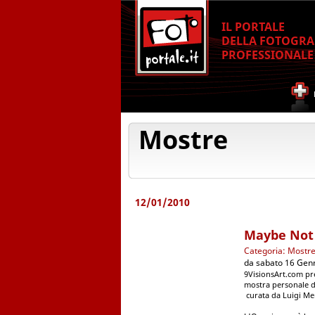
IL PORTALE
DELLA FOTOGRA
PROFESSIONALE
Mostre
12/01/2010
Maybe Not
Categoria: Mostr
da sabato 16 Gen
9VisionsArt.com p
mostra personale d
curata da Luigi Men