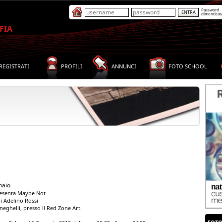
Password
dimenticat
FIA
REGISTRATI
PROFILI
ANNUNCI
FOTO SCHOOL
e
naio
resenta Maybe Not
i Adelino Rossi
eghelli, presso il Red Zone Art.