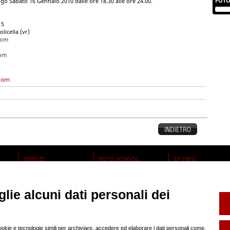
FOTO
o Sabato 16 Gennaio 2010 dalle ore 18.30 alle ore 24.00.
15
licella (vr)
com
com
.com
SERVIZI
FOTO SCHOOL
FP INFO
Book e Composit
help
Noleggio Sala Posa
pubblicità sul nostro
Backstage
regolamento
SOCIAL
redazione
lie alcuni dati personali dei
partner
cookie e tecnologie simili per archiviare, accedere ed elaborare i dati personali come,