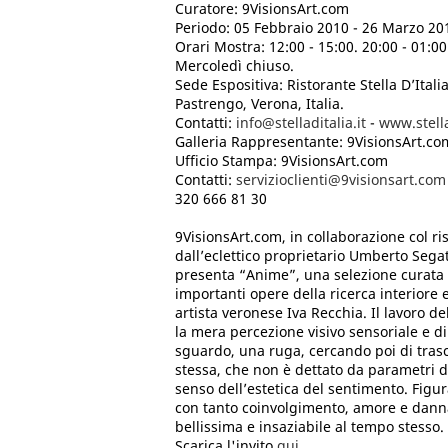
Curatore: 9VisionsArt.com
Periodo: 05 Febbraio 2010 - 26 Marzo 20
Orari Mostra: 12:00 - 15:00. 20:00 - 01:0
Mercoledì chiuso.
Sede Espositiva: Ristorante Stella D’Itali
Pastrengo, Verona, Italia.
Contatti:
info@stelladitalia.it
-
www.stella
Galleria Rappresentante: 9VisionsArt.co
Ufficio Stampa: 9VisionsArt.com
Contatti:
servizioclienti@9visionsart.com
320 666 81 30
9VisionsArt.com, in collaborazione col rist
dall’eclettico proprietario Umberto Segat
presenta “Anime”, una selezione curata 
importanti opere della ricerca interiore 
artista veronese Iva Recchia. Il lavoro de
la mera percezione visivo sensoriale e d
sguardo, una ruga, cercando poi di trasc
stessa, che non è dettato da parametri 
senso dell’estetica del sentimento. Figur
con tanto coinvolgimento, amore e dann
bellissima e insaziabile al tempo stesso.
Scarica l'invito
qui