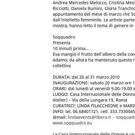
Andrea Mercedes Melocco, Cristina Mess
Ricciotti, Daniela Rumini, Gloria Tranchi
appuntamento del mese di marzo che So
dall’intelletto femminile. Le artiste partec
mostra, hanno letto il tema di genere in 
Soqquadro
Presenta
10 minuti prima…
Eva mangiò il frutto dell’albero della c
Adamo; da allora ha mantenuto questo m
collettiva
DURATA: dal 20 al 31 marzo 2010
INAUGURAZIONE: sabato 20 marzo ore 1
ORARI: dal lunedì al venerdì 9.00-19.00 
LUOGO: Casa Internazionale delle Donne
Atelier) – Via della Lungara 19, Roma
CURATRICI: LINDA FILACCHIONE e MAR
INFO: tel. 06.68401721, cell. 333.733004
@mail:
lindaevents@libero.it
-
soqquadr
www.soqquadro.eu
La Casa Internazionale delle Donne è un