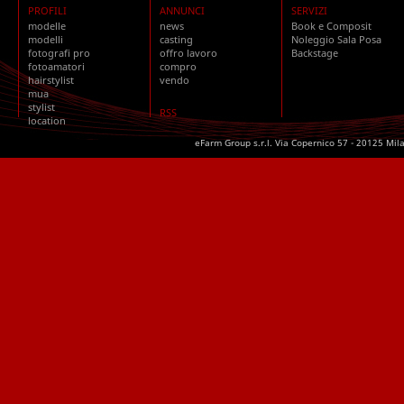
PROFILI
ANNUNCI
SERVIZI
modelle
news
Book e Composit
modelli
casting
Noleggio Sala Posa
fotografi pro
offro lavoro
Backstage
fotoamatori
compro
hairstylist
vendo
mua
stylist
RSS
location
eFarm Group s.r.l. Via Copernico 57 - 20125 Mil