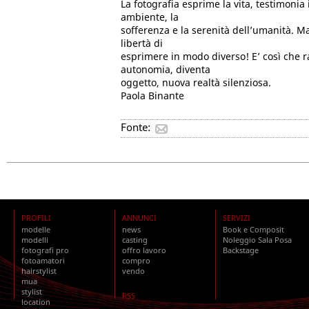
La fotografia esprime la vita, testimonia 
ambiente, la
sofferenza e la serenità dell’umanità. M
libertà di
esprimere in modo diverso! E’ così che 
autonomia, diventa
oggetto, nuova realtà silenziosa.
Paola Binante
Fonte:
PROFILI
ANNUNCI
SERVIZI
modelle
news
Book e Composit
modelli
casting
Noleggio Sala Posa
fotografi pro
offro lavoro
Backstage
fotoamatori
compro
hairstylist
vendo
mua
stylist
RSS
location