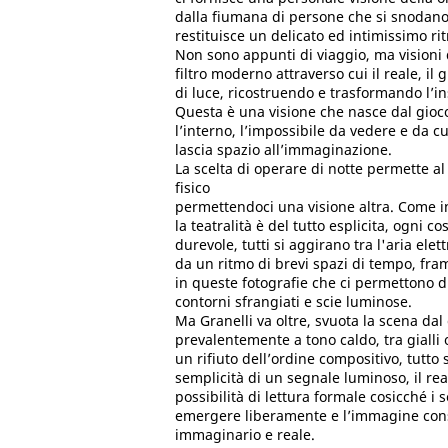
dalla fiumana di persone che si snodano 
restituisce un delicato ed intimissimo ri
Non sono appunti di viaggio, ma visioni d
filtro moderno attraverso cui il reale, il 
di luce, ricostruendo e trasformando l’i
Questa è una visione che nasce dal gioc
l’interno, l’impossibile da vedere e da c
lascia spazio all’immaginazione.
La scelta di operare di notte permette al 
fisico
permettendoci una visione altra. Come in
la teatralità è del tutto esplicita, ogni 
durevole, tutti si aggirano tra l'aria ele
da un ritmo di brevi spazi di tempo, fr
in queste fotografie che ci permettono d
contorni sfrangiati e scie luminose.
Ma Granelli va oltre, svuota la scena dal
prevalentemente a tono caldo, tra gialli o
un rifiuto dell’ordine compositivo, tutto si
semplicità di un segnale luminoso, il re
possibilità di lettura formale cosicché i
emergere liberamente e l’immagine conse
immaginario e reale.