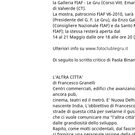
la Galleria FIAF - Le Gru (Corso Vitt. Ema
di Valverde (CT).
La mostra, patrocinio FIAF V6-2010, sar
(Presidente del G. F. Le Gru), da Enzo G
(Consigliere Nazionale FIAF) e da Santo
FIAF); la stessa resterà aperta dal
14 al 21 Maggio dalle ore 18 alle ore 20 
Ulteriori info su
www.fotoclublegru.it
Di seguito lo scritto critico di Paola Bina
L’ALTRA CITTA’
di Francesco Granelli
Centri commerciali, edifici che avanzano,
ancora pub,
cinema, teatri ed il metrò. E’ Nuova Delh
nascente India. L’obbiettivo di Francesco
strade di questa città per svelarne il gus
che ci vuole comunicare ma “l’altra città”
dalle grandiosità dello sviluppo.
Rapito, come molti occidentali, dal fascin
ci fornisce una personale visione della o