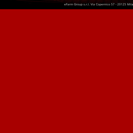
eFarm Group s.r.l. Via Copernico 57 - 20125 Mil