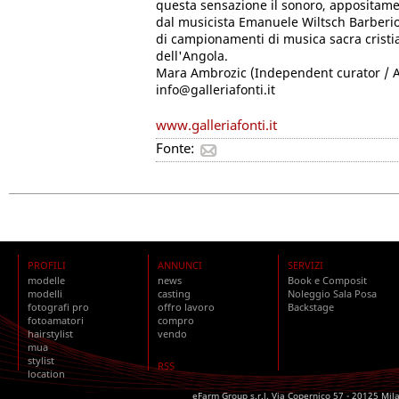
questa sensazione il sonoro, appositame
dal musicista Emanuele Wiltsch Barber
di campionamenti di musica sacra cristiana
dell'Angola.
Mara Ambrozic (Independent curator / A
info@galleriafonti.it
www.galleriafonti.it
Fonte:
PROFILI
ANNUNCI
SERVIZI
modelle
news
Book e Composit
modelli
casting
Noleggio Sala Posa
fotografi pro
offro lavoro
Backstage
fotoamatori
compro
hairstylist
vendo
mua
stylist
RSS
location
eFarm Group s.r.l. Via Copernico 57 - 20125 Mil