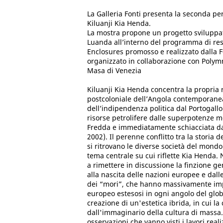
La Galleria Fonti presenta la seconda pe
Kiluanji Kia Henda.
La mostra propone un progetto sviluppato
Luanda all’interno del programma di res
Enclosures promosso e realizzato dalla 
organizzato in collaborazione con Polym
Masa di Venezia
Kiluanji Kia Henda concentra la propria 
postcoloniale dell’Angola contemporanea
dell’indipendenza politica dal Portogall
risorse petrolifere dalle superpotenze m
Fredda e immediatamente schiacciata da
2002). Il perenne conflitto tra la storia d
si ritrovano le diverse società del mo
tema centrale su cui riflette Kia Henda. N
a rimettere in discussione la finzione g
alla nascita delle nazioni europee e dalle
dei “mori”, che hanno massivamente imp
europeo estesosi in ogni angolo del glob
creazione di un'estetica ibrida, in cui la
dall'immaginario della cultura di massa.
osservazioni che vanno visti i lavori real