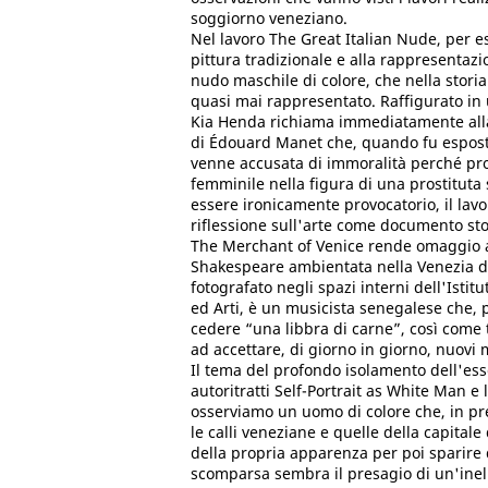
soggiorno veneziano.
Nel lavoro The Great Italian Nude, per es
pittura tradizionale e alla rappresentazion
nudo maschile di colore, che nella storia
quasi mai rappresentato. Raffigurato in u
Kia Henda richiama immediatamente all
di Édouard Manet che, quando fu esposta
venne accusata di immoralità perché pro
femminile nella figura di una prostituta 
essere ironicamente provocatorio, il lavo
riflessione sull'arte come documento sto
The Merchant of Venice rende omaggio al
Shakespeare ambientata nella Venezia de
fotografato negli spazi interni dell'Istit
ed Arti, è un musicista senegalese che, 
cedere “una libbra di carne”, così come t
ad accettare, di giorno in giorno, nuovi m
Il tema del profondo isolamento dell'es
autoritratti Self-Portrait as White Man e
osserviamo un uomo di colore che, in pr
le calli veneziane e quelle della capitale
della propria apparenza per poi sparire
scomparsa sembra il presagio di un'inel