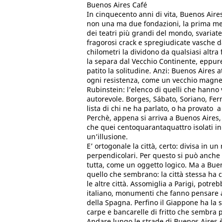
Buenos Aires Café
In cinquecento anni di vita, Buenos Aire
non una ma due fondazioni, la prima me
dei teatri più grandi del mondo, svariate
fragorosi crack e spregiudicate vasche d
chilometri la dividono da qualsiasi altr
la separa dal Vecchio Continente, eppur
patito la solitudine. Anzi: Buenos Aires
ogni resistenza, come un vecchio magnet
Rubinstein: l’elenco di quelli che hanno v
autorevole. Borges, Sábato, Soriano, Fer
lista di chi ne ha parlato, o ha provato a 
Perchè, appena si arriva a Buenos Aires,
che quei centoquarantaquattro isolati in
un’illusione.
E’ ortogonale la città, certo: divisa in un
perpendicolari. Per questo si può anche
tutta, come un oggetto logico. Ma a Bue
quello che sembrano: la città stessa ha 
le altre città. Assomiglia a Parigi, potre
italiano, monumenti che fanno pensare 
della Spagna. Perfino il Giappone ha la 
carpe e bancarelle di fritto che sembra 
Andare lungo le strade di Buenos Aires 