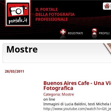
IL PORTALE
DELLA FOTOGRAFIA
PROFESSIONALE
REGISTRATI
PROFILI
Mostre
28/03/2011
Buenos Aires Cafe - Una Vi
Fotografica
Categoria: Mostre
on line
Immagini di Lucia Baldini, testi Michela
http://www.youtube.com/watch?v=Gtt_j