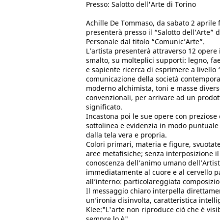
Presso: Salotto dell'Arte di Torino
Achille De Tommaso, da sabato 2 aprile f
presenterà presso il “Salotto dell’Arte” 
Personale dal titolo “Comunic’Arte”.
L’artista presenterà attraverso 12 opere in
smalto, su molteplici supporti: legno, fae
e sapiente ricerca di esprimere a livello 
comunicazione della società contempora
moderno alchimista, toni e masse diver
convenzionali, per arrivare ad un prodot
significato.
Incastona poi le sue opere con preziose e
sottolinea e evidenzia in modo puntuale
dalla tela vera e propria.
Colori primari, materia e figure, svuotat
aree metafisiche; senza interposizione il
conoscenza dell’animo umano dell’Artist
immediatamente al cuore e al cervello p
all’interno: particolareggiata composizio
Il messaggio chiaro interpella direttame
un’ironia disinvolta, caratteristica intell
Klee:"L'arte non riproduce ciò che è visi
sempre lo è".