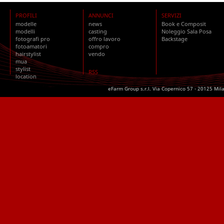
PROFILI
ANNUNCI
SERVIZI
modelle
news
Book e Composit
modelli
casting
Noleggio Sala Posa
fotografi pro
offro lavoro
Backstage
fotoamatori
compro
hairstylist
vendo
mua
stylist
RSS
location
eFarm Group s.r.l. Via Copernico 57 - 20125 Mil