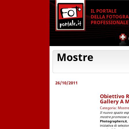
IL PORTALE
DELLA FOTOGRA
PROFESSIONALE
Mostre
26/10/2011
Obiettivo 
Gallery A 
Categoria: Mostr
Il nuovo spazio esp
mostre promosse d
Photographers.it
,
iniziativa di selezi