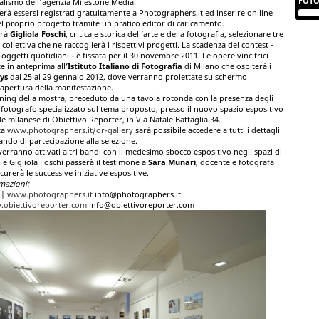
FOTO
alismo dell'agenzia Milestone Media.
erà essersi registrati gratuitamente a Photographers.it ed inserire on line
l proprio progetto tramite un pratico editor di caricamento.
drà
Gigliola Foschi
, critica e storica dell’arte e della fotografia, selezionare tre
collettiva che ne raccoglierà i rispettivi progetti. La scadenza del contest -
oggetti quotidiani - è fissata per il 30 novembre 2011. Le opere vincitrici
 in anteprima all’
Istituto Italiano di Fotografia
di Milano che ospiterà i
ys
dal 25 al 29 gennaio 2012, dove verranno proiettate su schermo
apertura della manifestazione.
ening della mostra, preceduto da una tavola rotonda con la presenza degli
 fotografo specializzato sul tema proposto, presso il nuovo spazio espositivo
de milanese di Obiettivo Reporter, in Via Natale Battaglia 34.
ta
www.photographers.it/or-gallery
sarà possibile accedere a tutti i dettagli
 bando di partecipazione alla selezione.
verranno attivati altri bandi con il medesimo sbocco espositivo negli spazi di
 e Gigliola Foschi passerà il testimone a
Sara Munari
, docente e fotografa
curerà le successive iniziative espositive.
mazioni:
|
www.photographers.it
info@photographers.it
obiettivoreporter.com
info@obiettivoreporter.com