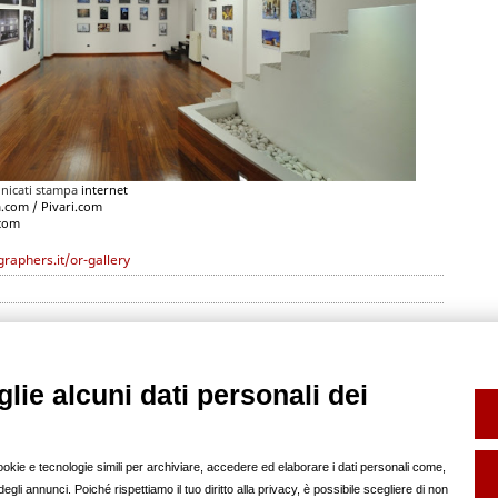
nicati stampa
internet
.com / Pivari.com
.com
raphers.it/or-gallery
lie alcuni dati personali dei
SERVIZI
FOTO SCHOOL
FP INFO
Book e Composit
help
Noleggio Sala Posa
pubblicità sul nostro
cookie e tecnologie simili per archiviare, accedere ed elaborare i dati personali come,
Backstage
regolamento
gli annunci. Poiché rispettiamo il tuo diritto alla privacy, è possibile scegliere di non
SOCIAL