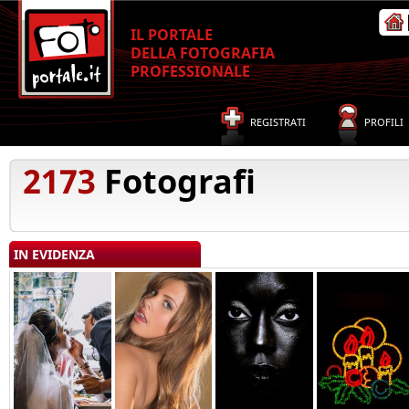
IL PORTALE
DELLA FOTOGRAFIA
PROFESSIONALE
REGISTRATI
PROFILI
2173
Fotografi
IN EVIDENZA