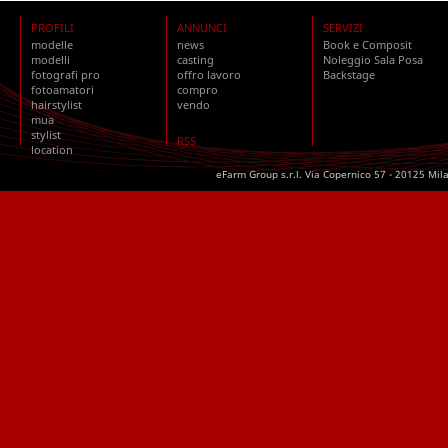
PROFILI
ANNUNCI
SERVIZI
modelle
news
Book e Composit
modelli
casting
Noleggio Sala Posa
fotografi pro
offro lavoro
Backstage
fotoamatori
compro
hairstylist
vendo
mua
stylist
RSS
location
eFarm Group s.r.l. Via Copernico 57 - 20125 Mil