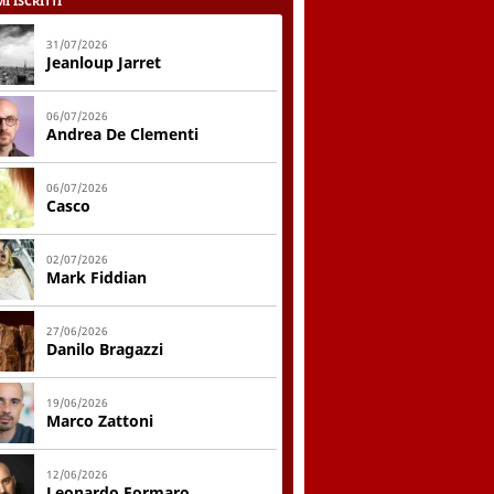
I ISCRITTI
31/07/2026
Jeanloup Jarret
06/07/2026
Andrea De Clementi
06/07/2026
Casco
02/07/2026
Mark Fiddian
27/06/2026
Danilo Bragazzi
19/06/2026
Marco Zattoni
12/06/2026
Leonardo Formaro