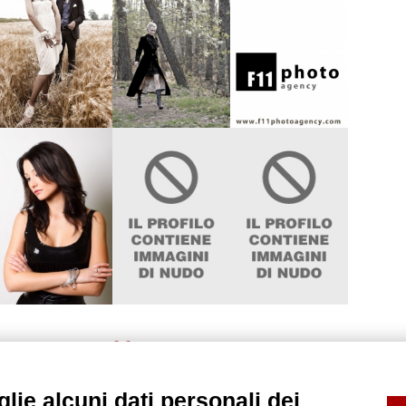
41
38
39
40
42
43
44
>
lie alcuni dati personali dei