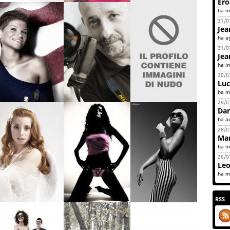
Ero
ha mo
31/0
Jea
ha a
31/0
Jea
ha in
30/0
Lu
ha mo
29/0
Dan
ha a
28/0
Ma
ha mo
26/0
Leo
ha mo
RSS