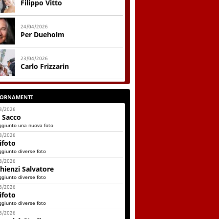
Filippo Vitto
24/04/2026
Per Dueholm
23/04/2026
Carlo Frizzarin
IORNAMENTI
8/2026
 Sacco
ggiunto una nuova foto
8/2026
ifoto
ggiunto diverse foto
8/2026
hienzi Salvatore
ggiunto diverse foto
8/2026
ifoto
ggiunto diverse foto
8/2026