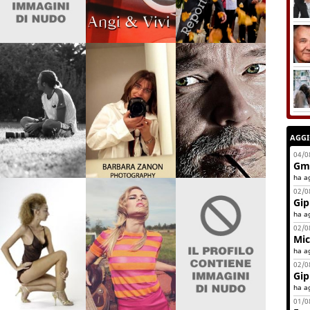
AGG
04/0
Gm
ha a
02/0
Gip
ha a
02/0
Mic
ha a
02/0
Gip
ha a
01/0