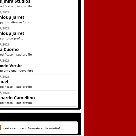
s_mirà Studios
dificato il suo profilo
7/2026
nloup Jarret
ggiunto diverse foto
7/2026
nloup Jarret
serito un profilo
7/2026
ca Cuomo
dificato il suo profilo
7/2026
iele Verde
ggiunto una nuova foto
7/2026
nuel
dificato il suo profilo
7/2026
nardo Camellino
dificato il suo profilo
resta sempre informato sulle novita!