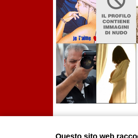
<
1
35
36
37
...
Questo sito web raccog