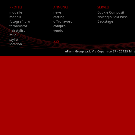
PROFILI
ANNUNCI
SERVIZI
modelle
news
Book e Composit
modelli
casting
Noleggio Sala Posa
fotografi pro
offro lavoro
Backstage
fotoamatori
compro
hairstylist
vendo
mua
stylist
RSS
location
eFarm Group s.r.l. Via Copernico 57 - 20125 Mil