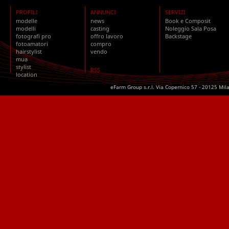
PROFILI
ANNUNCI
SERVIZI
modelle
news
Book e Composit
modelli
casting
Noleggio Sala Posa
fotografi pro
offro lavoro
Backstage
fotoamatori
compro
hairstylist
vendo
mua
stylist
RSS
location
eFarm Group s.r.l. Via Copernico 57 - 20125 Mil