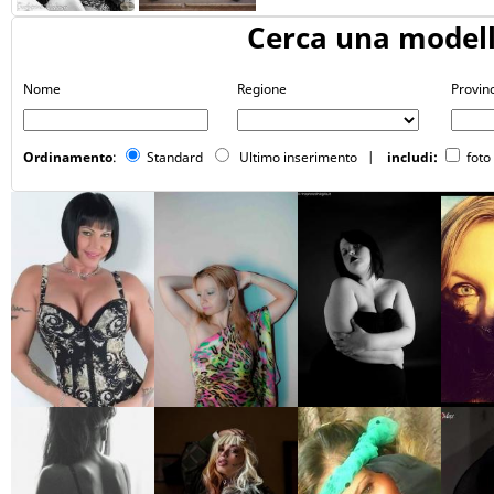
Cerca una model
Nome
Regione
Provin
Ordinamento
:
Standard
Ultimo inserimento
|
includi:
foto