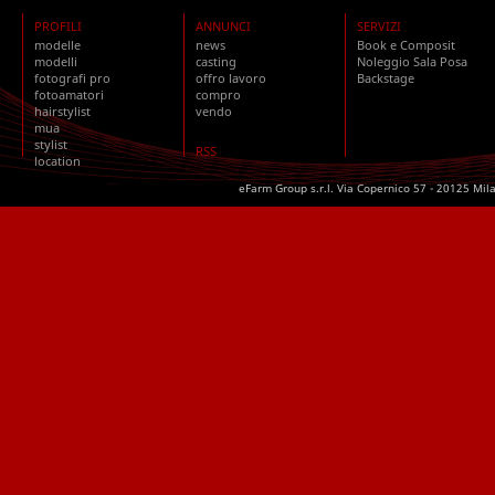
PROFILI
ANNUNCI
SERVIZI
modelle
news
Book e Composit
modelli
casting
Noleggio Sala Posa
fotografi pro
offro lavoro
Backstage
fotoamatori
compro
hairstylist
vendo
mua
stylist
RSS
location
eFarm Group s.r.l. Via Copernico 57 - 20125 Mil