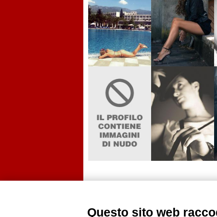
<
1
30
31
32
33
...
Questo sito web raccog