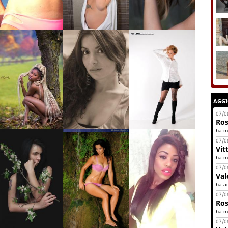
AGG
07/0
Ros
ha mo
07/0
Vit
ha mo
07/0
Val
ha a
07/0
Ros
ha mo
07/0