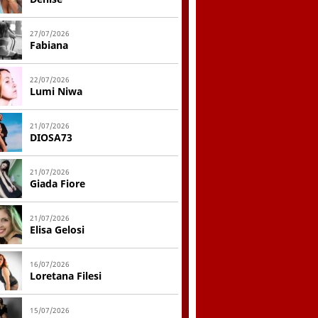
27/07/2026
Fabiana
22/07/2026
Lumi Niwa
21/07/2026
DIOSA73
21/07/2026
Giada Fiore
21/07/2026
Elisa Gelosi
16/07/2026
Loretana Filesi
15/07/2026