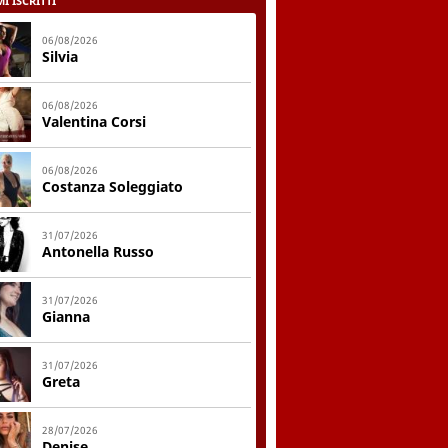
I ISCRITTI
06/08/2026
Silvia
06/08/2026
Valentina Corsi
06/08/2026
Costanza Soleggiato
31/07/2026
Antonella Russo
31/07/2026
Gianna
31/07/2026
Greta
28/07/2026
Denise