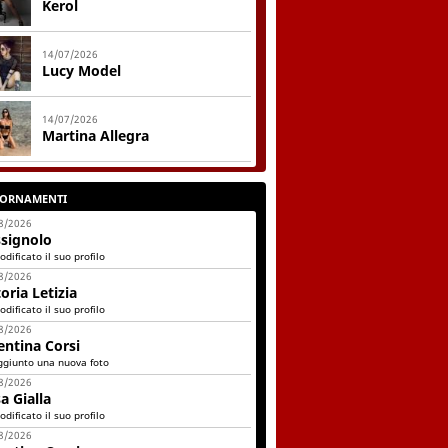
Kerol
14/07/2026
Lucy Model
14/07/2026
Martina Allegra
IORNAMENTI
8/2026
signolo
dificato il suo profilo
8/2026
toria Letizia
dificato il suo profilo
8/2026
entina Corsi
ggiunto una nuova foto
8/2026
a Gialla
dificato il suo profilo
8/2026