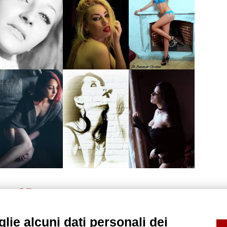
35
34
36
37
38
39
40
...
59
>
lie alcuni dati personali dei