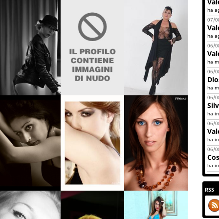
Val
ha a
07/0
Val
ha a
06/0
Val
ha mo
06/0
Dio
ha mo
06/0
Silv
ha in
06/0
Val
ha in
06/0
Cos
ha in
RSS