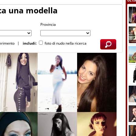
ULTIM
ca una modella
Provincia
serimento
|
includi:
foto di nudo nella ricerca