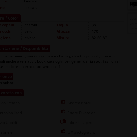
ncia
Firenze
one
Toscana
re / Colori
quest
ulti
e capelli
castani
Taglia
38
ulti
e occhi
verdi
Altezza
170
agione
chiara
Misure
82-60-87
entazione / Disponibilità
ibile per eventi, workshop , modelsharing, shooting singoli , progetti
ali anche alternativi , book, cataloghi, per generi da ritratto , fashion al
r, nudo art, non accetto lavori in tf
rienze
sionista
avorato con
ldo Stefanni
Andrea Nardi
ntonino licari
Ettore Fruscoloni
zio Uboldi
fabrizio papini
abriele
GMphotography