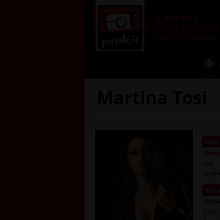
IL PORTALE
DELLA FOTOGRA
PROFESSIONALE
Martina Tosi
Dati
Nom
Età
Lingu
Reca
Nazio
Città