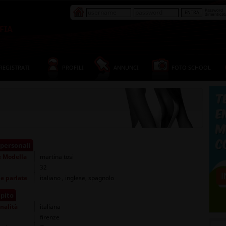
Password
dimenticat
FIA
REGISTRATI
PROFILI
ANNUNCI
FOTO SCHOOL
 personali
e
Modella
martina tosi
32
e parlate
italiano , inglese, spagnolo
pito
nalità
italiana
firenze