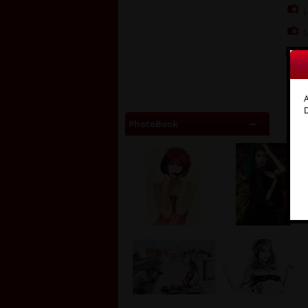
L
M
R
W
A
D
PhotoBook