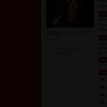
Provi
Regi
Misu
Color
Color
Carn
CONTATTI
Pres
telefono
fax
dispon
person
manda un messaggio a
glamou
martina tosi
Espe
profes
Ho l
A
a
E
G