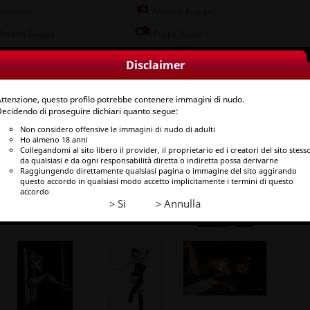
eonardo
Moreno Baggio
oreno Baggio
Peppe Arena
affaele De Luca S
Riccardo Clun
Disclaimer
ayt80 Photo
ttenzione, questo profilo potrebbe contenere immagini di nudo.
ecidendo di proseguire dichiari quanto segue:
Non considero offensive le immagini di nudo di adulti
Ho almeno 18 anni
Collegandomi al sito libero il provider, il proprietario ed i creatori del sito stess
da qualsiasi e da ogni responsabilità diretta o indiretta possa derivarne
Raggiungendo direttamente qualsiasi pagina o immagine del sito aggirando
questo accordo in qualsiasi modo accetto implicitamente i termini di questo
accordo
> Si
> Annulla