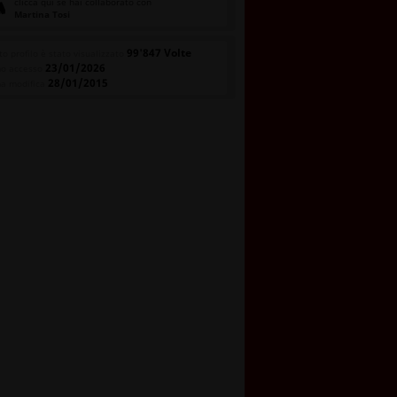
clicca qui se hai collaborato con
Martina Tosi
99'847 Volte
o profilo è stato visualizzato
23/01/2026
mo accesso
28/01/2015
ma modifica