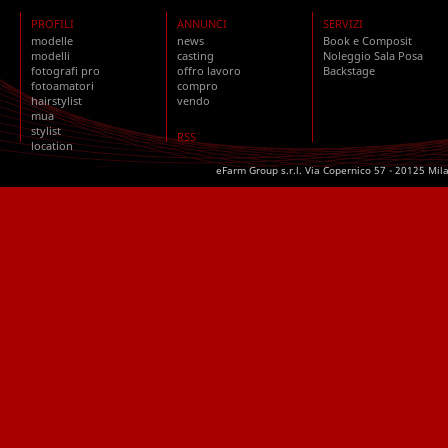
PROFILI
ANNUNCI
SERVIZI
modelle
news
Book e Composit
modelli
casting
Noleggio Sala Posa
fotografi pro
offro lavoro
Backstage
fotoamatori
compro
hairstylist
vendo
mua
stylist
RSS
location
eFarm Group s.r.l. Via Copernico 57 - 20125 Mil